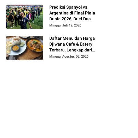
Prediksi Spanyol vs
Argentina di Final Piala
Dunia 2026, Duel Dua
Raksasa Penentu Gelar
Minggu, Juli 19, 2026
Juara Dunia
Daftar Menu dan Harga
Djiwana Cafe & Eatery
Terbaru, Lengkap dari
Croissant, Pizza hingga
Minggu, Agustus 02, 2026
Kopi