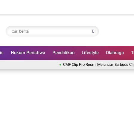
is
Hukum Peristiwa
Pendidikan
Lifestyle
Olahraga
T
CMF Clip Pro Resmi Meluncur, Earbuds Clip-On den