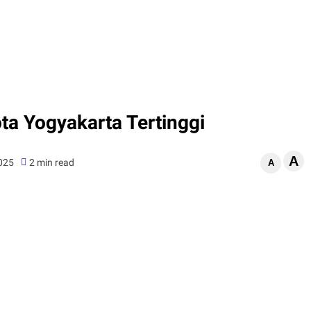
ta Yogyakarta Tertinggi
A
025
2 min read
A