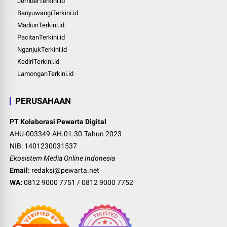
JemberTerkini.id
BanyuwangiTerkini.id
MadiunTerkini.id
PacitanTerkini.id
NganjukTerkini.id
KediriTerkini.id
LamonganTerkini.id
PERUSAHAAN
PT Kolaborasi Pewarta Digital
AHU-003349.AH.01.30.Tahun 2023
NIB: 1401230031537
Ekosistem Media Online Indonesia
Email:
redaksi@pewarta.net
WA:
0812 9000 7751
/
0812 9000 7752