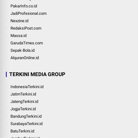
PakarInfo.co.id
JadiProfesional.com
Nexzine.id
RedaksiPost.com
Massa.id
GarudaTimes.com
Sepak-Bola.id
AlquranOnline.id
TERKINI MEDIA GROUP
IndonesiaTerkini.id
JatimTerkini.id
JatengTerkini.id
JogjaTerkini.id
BandungTerkini.id
SurabayaTerkini.id
BatuTerkini.id