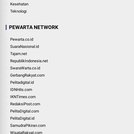
Kesehatan
Teknologi
PEWARTA NETWORK
Pewarta.co.id
SuaraNasional.id
Tajam.net
RepublikIndonesia.net
SwaraWarta.co.id
GerbangRakyat.com
Pelitadigital.id
IDNHits.com
IKNTimes.com
RedaksiPost.com
PelitaDigital.com
PelitaDigital.id
SamudraPikiran.com
WisataRakyat.com