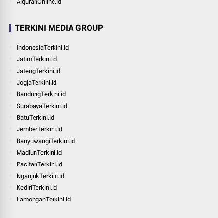
AlquranOnline.id
TERKINI MEDIA GROUP
IndonesiaTerkini.id
JatimTerkini.id
JatengTerkini.id
JogjaTerkini.id
BandungTerkini.id
SurabayaTerkini.id
BatuTerkini.id
JemberTerkini.id
BanyuwangiTerkini.id
MadiunTerkini.id
PacitanTerkini.id
NganjukTerkini.id
KediriTerkini.id
LamonganTerkini.id