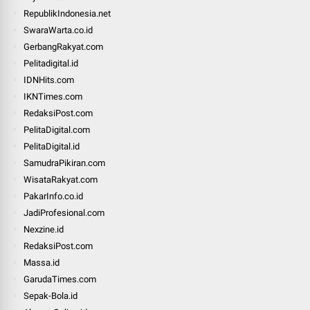
RepublikIndonesia.net
SwaraWarta.co.id
GerbangRakyat.com
Pelitadigital.id
IDNHits.com
IKNTimes.com
RedaksiPost.com
PelitaDigital.com
PelitaDigital.id
SamudraPikiran.com
WisataRakyat.com
PakarInfo.co.id
JadiProfesional.com
Nexzine.id
RedaksiPost.com
Massa.id
GarudaTimes.com
Sepak-Bola.id