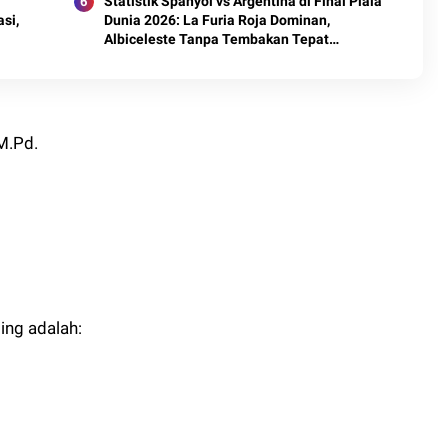
Statistik Spanyol vs Argentina di Final Piala
si,
Dunia 2026: La Furia Roja Dominan,
Albiceleste Tanpa Tembakan Tepat
Sasaran
M.Pd.
ing adalah: