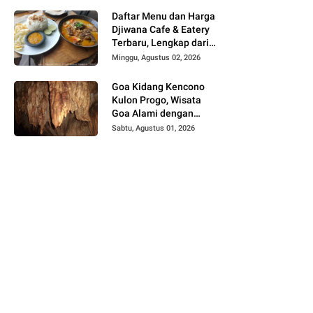
Daftar Menu dan Harga
Djiwana Cafe & Eatery
Terbaru, Lengkap dari
Croissant, Pizza hingga
Minggu, Agustus 02, 2026
Kopi
Goa Kidang Kencono
Kulon Progo, Wisata
Goa Alami dengan
Sungai Bawah Tanah
Sabtu, Agustus 01, 2026