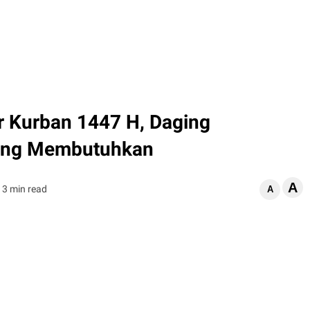
r Kurban 1447 H, Daging
yang Membutuhkan
A
3 min read
A