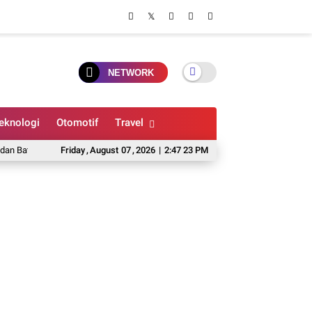
NETWORK
eknologi
Otomotif
Travel
erai Hingga 10 Jam
Friday
,
August
Daftar Harga Mobil Rp 400 Jutaan di GIIAS 2026, Piliha
07
,
2026
|
2:47 24 PM