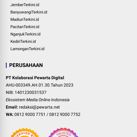
JemberTerkini.id
BanyuwangiTerkini.id
MadiunTerkini.id
PacitanTerkini.id
NganjukTerkini.id
KediriTerkini.id
LamonganTerkini.id
PERUSAHAAN
PT Kolaborasi Pewarta Digital
AHU-003349.AH.01.30.Tahun 2023
NIB: 1401230031537
Ekosistem Media Online Indonesia
Email:
redaksi@pewarta.net
WA:
0812 9000 7751
/
0812 9000 7752