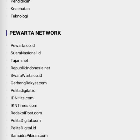
Pendidikan
Kesehatan
Teknologi
PEWARTA NETWORK
Pewarta.co.id
SuaraNasional.id
Tajam.net
RepublikIndonesia.net
SwaraWarta.co.id
GerbangRakyat.com
Pelitadigital.id
IDNHits.com
IKNTimes.com
RedaksiPost.com
PelitaDigital.com
PelitaDigital.id
SamudraPikiran.com