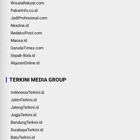
WisataRakyat.com
PakarInfo.co.id
JadiProfesional.com
Nexzine.id
RedaksiPost.com
Massa.id
GarudaTimes.com
Sepak-Bola.id
AlquranOnline.id
TERKINI MEDIA GROUP
IndonesiaTerkini.id
JatimTerkini.id
JatengTerkini.id
JogjaTerkini.id
BandungTerkini.id
SurabayaTerkini.id
BatuTerkini.id