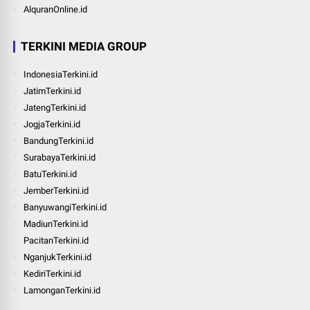
AlquranOnline.id
TERKINI MEDIA GROUP
IndonesiaTerkini.id
JatimTerkini.id
JatengTerkini.id
JogjaTerkini.id
BandungTerkini.id
SurabayaTerkini.id
BatuTerkini.id
JemberTerkini.id
BanyuwangiTerkini.id
MadiunTerkini.id
PacitanTerkini.id
NganjukTerkini.id
KediriTerkini.id
LamonganTerkini.id