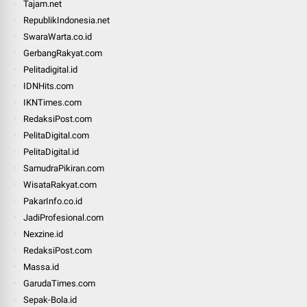
Tajam.net
RepublikIndonesia.net
SwaraWarta.co.id
GerbangRakyat.com
Pelitadigital.id
IDNHits.com
IKNTimes.com
RedaksiPost.com
PelitaDigital.com
PelitaDigital.id
SamudraPikiran.com
WisataRakyat.com
PakarInfo.co.id
JadiProfesional.com
Nexzine.id
RedaksiPost.com
Massa.id
GarudaTimes.com
Sepak-Bola.id