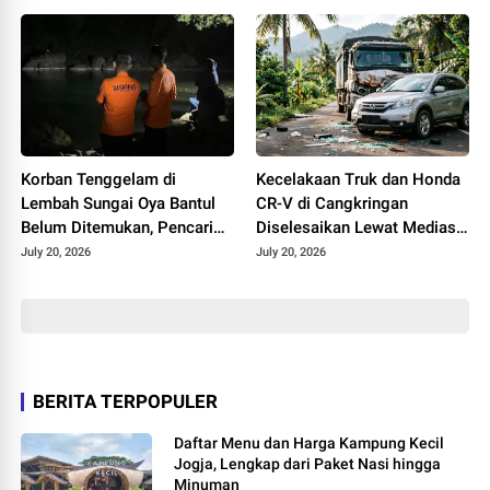
Waspada
Korban Tenggelam di
Kecelakaan Truk dan Honda
Lembah Sungai Oya Bantul
CR-V di Cangkringan
Belum Ditemukan, Pencarian
Diselesaikan Lewat Mediasi,
Dilanjutkan Selasa
Polisi Pastikan Tak Ada
July 20, 2026
July 20, 2026
Korban
BERITA TERPOPULER
Daftar Menu dan Harga Kampung Kecil
Jogja, Lengkap dari Paket Nasi hingga
Minuman