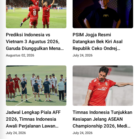
Prediksi Indonesia vs
PSIM Jogja Resmi
Vietnam 3 Agustus 2026,
Datangkan Bek Kiri Asal
Garuda Diunggulkan Menang
Republik Ceko Ondrej
Tipis di Stadion Pakansari
Rudzan untuk Hadapi Super
Augustus 02, 2026
July 24, 2026
League 2026/2027
Jadwal Lengkap Piala AFF
Timnas Indonesia Tunjukkan
2026, Timnas Indonesia
Kesiapan Jelang ASEAN
Awali Perjalanan Lawan
Championship 2026, Media
Kamboja
Vietnam Minta Timnya
July 24, 2026
July 24, 2026